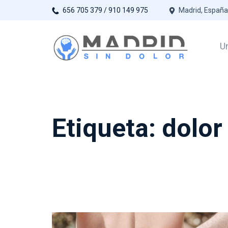
Saltar
656 705 379 / 910 149 975
Madrid, España
al
contenido
Un
Madrid sin dol
Etiqueta:
dolor