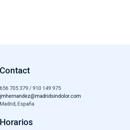
Contact
656 705 379 / 910 149 975
jmhernandez@madridsindolor.com
Madrid, España
Horarios