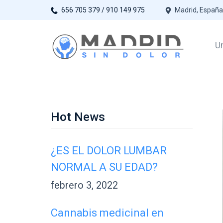
Saltar
656 705 379 / 910 149 975
Madrid, España
al
contenido
Un
Madrid sin dol
Hot News
¿ES EL DOLOR LUMBAR
NORMAL A SU EDAD?
febrero 3, 2022
Cannabis medicinal en